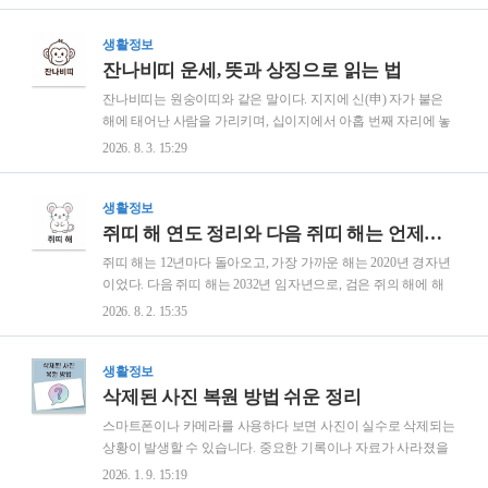
는 어울리지 않는다고 설명된다. 다만 이런 풀이는 오래된 관습
에서 나온 것이지 확인된 사실은 아니다. 셈법의 구조와 읽는 방
법을 차근차근 풀어 보았다.쥐띠와 잘 맞는 띠는 어디서 나온 말
생활정보
인가?삼합에서 나왔다. 십이지 열두 자리를 네 개씩 세 묶음으로
잔나비띠 운세, 뜻과 상징으로 읽는 법
나누고, 같은 묶음에 든 띠끼리 잘 맞는다고 보는 방식이다. 열
잔나비띠는 원숭이띠와 같은 말이다. 지지에 신(申) 자가 붙은
두 자리에서 네 칸씩 건너뛰어 세 자리를 이으면 하나의 조가 만
해에 태어난 사람을 가리키며, 십이지에서 아홉 번째 자리에 놓
들어진다. 삼합해당 띠신자진원숭이, 쥐, 용인오술호랑이, 말,
인다. 다만 운세를 궁금해할 때 알아 둘 점이 있다. 태어난 해로
2026. 8. 3. 15:29
개사유축뱀, 닭, 소해묘미돼지, 토끼, 양 쥐는 자(子)에 해당해 신
사람의 앞날을 가르는 설명은 민속과 관습의 영역이지 확인된
자진 조에 들어간다..
사실이 아니다. 이름의 유래와 상징이 어떻게 만들어졌는지를
차근차근 풀어 보았다.잔나비띠는 어느 해에 태어난 사람인가?
생활정보
12년마다 돌아오는 신년에 태어난 사람이다. 가장 가까운 해는
쥐띠 해 연도 정리와 다음 쥐띠 해는 언제인가
2016년 병신년이었고, 다음은 2028년 무신년이다. 최근 100년 안
쥐띠 해는 12년마다 돌아오고, 가장 가까운 해는 2020년 경자년
쪽으로 정리하면 아래와 같다. 연도해 이름색1944년갑신년푸른
이었다. 다음 쥐띠 해는 2032년 임자년으로, 검은 쥐의 해에 해
원숭이1956년병신년붉은 원숭이1968년무신년노란 원숭이1980
당한다. 쥐는 십이지의 첫 자리인 자(子)에 놓여 열두 띠의 출발
2026. 8. 2. 15:35
년경신년흰 원숭이1992년임신년검은 원숭이2004년갑신년푸른
점이 된다. 같은 쥐띠라도 앞에 붙는 천간에 따라 해 이름과 색
원숭이2016년병신년붉은 ..
이 달라져서, 경자년과 임자년은 서로 다른 해로 불린다. 연도
계산과 상징의 갈래를 차근차근 풀어 보았다.쥐띠 해는 어느 연
생활정보
도인가?12년 간격으로 돌아온다. 열두 띠가 한 바퀴 도는 데 12
삭제된 사진 복원 방법 쉬운 정리
년이 걸리기 때문이다. 최근 100년 안쪽의 쥐띠 해를 정리하면
스마트폰이나 카메라를 사용하다 보면 사진이 실수로 삭제되는
아래와 같다. 연도해 이름색1936년병자년붉은 쥐1948년무자년
상황이 발생할 수 있습니다. 중요한 기록이나 자료가 사라졌을
노란 쥐1960년경자년흰 쥐1972년임자년검은 쥐1984년갑자년
때 당황하는 경우도 적지 않습니다.삭제된 사진 복원은 조건에
2026. 1. 9. 15:19
푸른 쥐1996년병자년붉은 쥐2008년무자년노란 쥐2020년경자