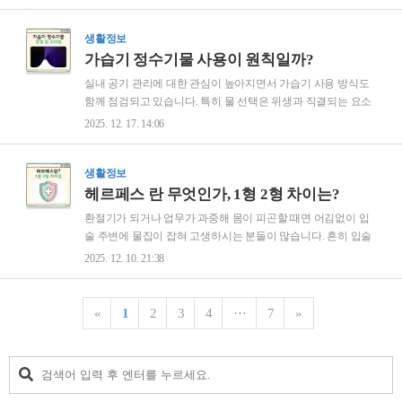
따라 가능 여부가 달라집니다. 저장 매체와 삭제 이후의 사용 여
년흰 쥐20..
부를 이해하는 것이 핵심입니다.삭제된 사진이 복원되는 원리
사진이 삭제되더라도 즉시 완전히 사라지는 것은 아닙니다. 저
생활정보
장 공간에서 해당 데이터의 위치 정보만 제거되는 경우가 많습
가습기 정수기물 사용이 원칙일까?
니다.이 상태에서는 새로운 데이터가 덮어쓰기 전까지 복원이
실내 공기 관리에 대한 관심이 높아지면서 가습기 사용 방식도
가능할 수 있습니다. 따라서 삭제 직후 추가 촬영이나 앱 설치를
함께 점검되고 있습니다. 특히 물 선택은 위생과 직결되는 요소
피하는 것이 중요합니다.저장 매체의 특성과 파일 시스템에 따
로 자주 언급됩니다. 정수기를 사용하는 가정이 늘면서 가습기
2025. 12. 17. 14:06
라 복원 성공률은 달라집니다. 스마트폰, SD카드, PC 저장 장치
에 어떤 물을 넣는 것이 적절한지 궁금해하는 경우도 많습니다.
는 각각 다른 방식으로 관리됩니다.삭제된 사진..
본 포스팅에서는 가습기 정수기물을 사용하는 것이 어떤 점에
서 고려 대상이 되는지 살펴보고자 합니다.가습기 물 선택이 중
생활정보
요한 이유가습기는 물을 공기 중으로 분사하는 구조를 가지고
헤르페스 란 무엇인가, 1형 2형 차이는?
있습니다. 이 과정에서 물속 성분이 그대로 실내에 퍼질 수 있습
환절기가 되거나 업무가 과중해 몸이 피곤할 때면 어김없이 입
니다. 따라서 물의 청결도와 불순물 여부는 호흡 환경에 영향을
술 주변에 물집이 잡혀 고생하시는 분들이 많습니다. 흔히 입술
줄 수 있습니다. 특히 초음파 방식의 가습기일수록 물 관리의 중
이 부르텄다고 표현하지만, 병원에 가면 헤르페스 바이러스 감
2025. 12. 10. 21:38
요성이 커집니다.가습기 정수기물 사용의 특징정수기물은 필터
염이라는 진단을 받고 깜짝 놀라기도 합니다.성병이라는 인식
를 통해 염소와 일부 불순물이 제거된 상태입니다..
때문에 두려워하시는 분들도 많지만, 사실 전 세계 인구의 상당
수가 보균자일 만큼 매우 흔한 질환입니다. 오늘은 정확히 헤르
«
1
2
3
4
···
7
»
페스 란 무엇이며, 왜 생기고 어떻게 관리해야 하는지 자세히 알
아보겠습니다.1. 신경 속에 숨어 사는 바이러스헤르페스 란 단
순포진 바이러스(HSV)에 감염되어 피부나 점막에 물집이 생기
는 질환을 말합니다. 이 바이러스의 가장 큰 특징은 한 번 감염
되면 완치가 되지 않고 평생 우리 몸속에 머문다는 점입니다.평