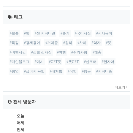
최
근
태그
글
#보습
#챗
#챗 지피티란
#습기
#국어사전
#시사용어
#특징
#경제용어
#거미줄
#원리
#차이
#약자
#뜻
#비행시간
#삼합 신자진
#여행
#주의사항
#해충
#개인블로그
#예시
#GPT뜻
#챗GPT
#신조어
#한자어
#항염
#십이지 육합
#대처법
#직항
#행동
#지피티뜻
더보기+
전체 방문자
오늘
어제
전체