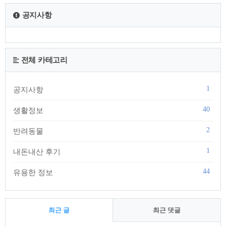
소 건강할 때는 신경절이라는 신경 조직 깊숙한..
공지사항
전체 카테고리
1
공지사항
40
생활정보
2
반려동물
1
내돈내산 후기
44
유용한 정보
최근 글
최근 댓글