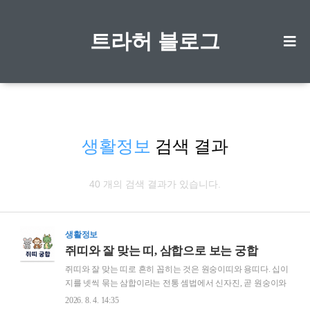
트라허 블로그
생활정보
검색 결과
40 개의 검색 결과가 있습니다.
생활정보
쥐띠와 잘 맞는 띠, 삼합으로 보는 궁합
쥐띠와 잘 맞는 띠로 흔히 꼽히는 것은 원숭이띠와 용띠다. 십이
지를 넷씩 묶는 삼합이라는 전통 셈법에서 신자진, 곧 원숭이와
쥐와 용이 한 조를 이루기 때문이다. 반대로 충에 해당하는 말띠
2026. 8. 4. 14:35