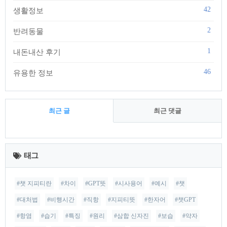
42
생활정보
2
반려동물
1
내돈내산 후기
46
유용한 정보
최근 글
최근 댓글
최
근
태그
글
#챗 지피티란
#차이
#GPT뜻
#시사용어
#예시
#챗
#대처법
#비행시간
#직항
#지피티뜻
#한자어
#챗GPT
#항염
#습기
#특징
#원리
#삼합 신자진
#보습
#약자